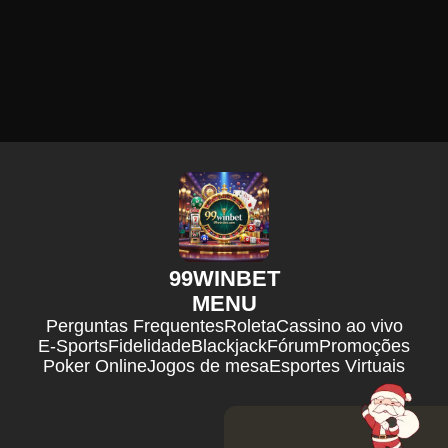
99WINBET
MENU
Perguntas Frequentes
Roleta
Cassino ao vivo
E-Sports
Fidelidade
Blackjack
Fórum
Promoções
Poker Online
Jogos de mesa
Esportes Virtuais