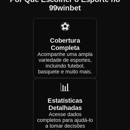
99winbet
⚽
Cobertura
Completa
Acompanhe uma ampla
variedade de esportes,
incluindo futebol,
basquete e muito mais.
📊
Estatísticas
Detalhadas
Acesse dados
completos para ajudá-lo
a tomar decisões