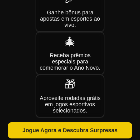
Ganhe bônus para
apostas em esportes ao
vivo.
🎄
Receba prêmios
especiais para
comemorar o Ano Novo.
🎁
Aproveite rodadas grátis
em jogos esportivos
selecionados.
Jogue Agora e Descubra Surpresas