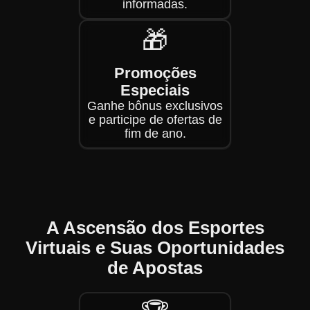
informadas.
🎁
Promoções
Especiais
Ganhe bônus exclusivos
e participe de ofertas de
fim de ano.
A Ascensão dos Esportes
Virtuais e Suas Oportunidades
de Apostas