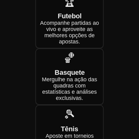
🏆
Futebol
Acompanhe partidas ao
vivo e aproveite as
melhores opções de
apostas.
🏀
Basquete
Mergulhe na ação das
quadras com
estatísticas e análises
exclusivas.
🎾
Tênis
Aposte em torneios